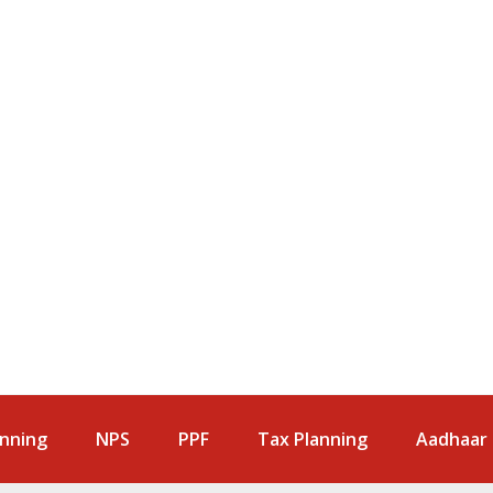
anning
NPS
PPF
Tax Planning
Aadhaar