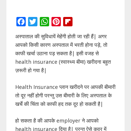
F
T
W
Pi
Fli
ac
w
h
nt
p
अस्पाताल की सुविधायें मेहेंगी होती जा रही हैं| अगर
e
itt
at
er
b
आपको किसी कारण अस्पताल में भरती होना पड़े, तो
b
er
s
e
o
काफी खर्चा उठाना पड़ सकता है| इसी वजह से
o
A
st
ar
health insurance (स्वास्थ्य बीमा) खरीदना बहुत
o
p
d
ज़रूरी हो गया है|
k
p
Health Insurance प्लान खरीदने पर आपकी बीमारी
तो दूर नहीं होगी परन्तु उस बीमारी के लिए अस्पताल के
खर्चे की चिंता को काफी हद तक दूर हो सकती है|
हो सकता है की आपके employer ने आपको
health insurance दिया है| परन्तु ऐसे कवर में