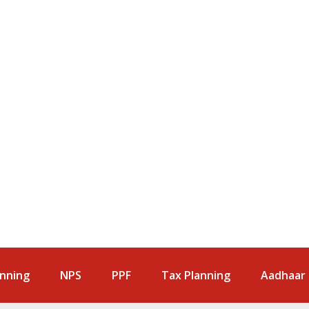
anning
NPS
PPF
Tax Planning
Aadhaar