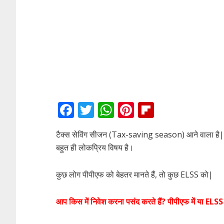
F
T
W
Pi
Fli
ac
w
h
nt
p
टैक्स सेविंग सीजन (Tax-saving season) आने वाला है
e
itt
at
er
b
बहुत ही लोकप्रिय विषय है।
b
er
s
e
o
o
A
st
ar
कुछ लोग पीपीएफ को बेहतर मानते हैं, तो कुछ ELSS को|
o
p
d
k
p
आप किस में निवेश करना पसंद करते हैं? पीपीएफ में या ELSS मे