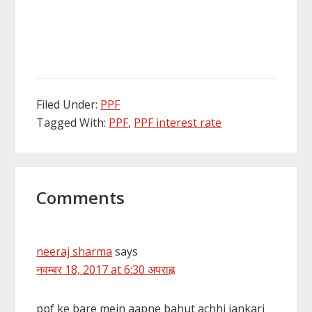
Filed Under:
PPF
Tagged With:
PPF
,
PPF interest rate
Reader
Comments
Interactions
neeraj sharma
says
नवम्बर 18, 2017 at 6:30 अपराह्न
ppf ke bare mein aapne bahut achhi jankari