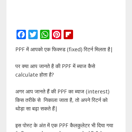
F
T
W
Pi
Fli
ac
w
h
nt
p
PPF में आपको एक फिक्स्ड (fixed) रिटर्न मिलता है|
e
itt
at
er
b
b
er
s
e
o
पर क्या आप जानते है की PPF में ब्याज कैसे
o
A
st
ar
calculate होता है?
o
p
d
k
p
अगर आप जानते हैं की PPF का ब्याज (interest)
किस तरीके से निकाला जाता है, तो अपने रिटर्न को
थोड़ा सा बढ़ा सकते हैं|
इस पोस्ट के अंत में एक PPF कैलकुलेटर भी दिया गया