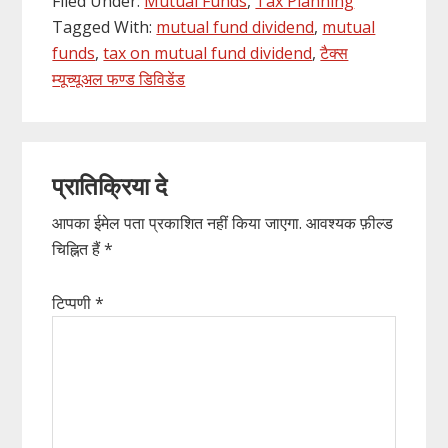
Filed Under:
Mutual Funds
,
Tax Planning
Tagged With:
mutual fund dividend
,
mutual
funds
,
tax on mutual fund dividend
,
टैक्स
म्यूच्यूअल फण्ड डिविडेंड
Reader
प्रातिक्रिया दे
Interactions
आपका ईमेल पता प्रकाशित नहीं किया जाएगा.
आवश्यक फ़ील्ड
चिह्नित हैं
*
टिप्पणी
*