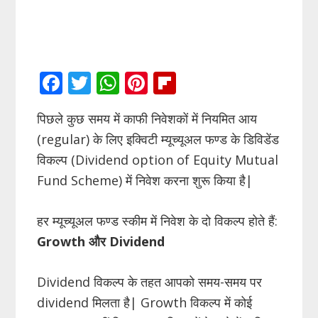
F
T
W
Pi
Fli
ac
w
h
nt
p
पिछले कुछ समय में काफी निवेशकों में नियमित आय
e
itt
at
er
b
(regular) के लिए इक्विटी म्यूच्यूअल फण्ड के डिविडेंड
b
er
s
e
o
विकल्प (Dividend option of Equity Mutual
o
A
st
ar
Fund Scheme) में निवेश करना शुरू किया है|
o
p
d
k
p
हर म्यूच्यूअल फण्ड स्कीम में निवेश के दो विकल्प होते हैं:
Growth और Dividend
Dividend विकल्प के तहत आपको समय-समय पर
dividend मिलता है| Growth विकल्प में कोई