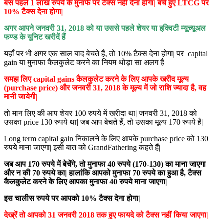
बस पहले 1 लाख रुपये के मुनाफे पर टैक्स नहीं देना होगा| बचे हुए LTCG पर
10% टैक्स देना होगा|
अगर आपने जनवरी 31
,
2018 को या उससे पहले शेयर या इक्विटी म्यूच्यूअल
फण्ड के यूनिट खरीदें हैं
यहाँ पर भी अगर एक साल बाद बेचते हैं, तो 10% टैक्स देना होगा| पर capital
gain या मुनाफा कैलकुलेट करने का नियम थोड़ा सा अलग है|
समझ लिए capital gains कैलकुलेट करने के लिए आपके खरीद मूल्य
(purchase price) और जनवरी 31, 2018 के मूल्य में जो राशि ज्यादा है, वह
मानी जायेगी|
तो मान लिए की आप शेयर 100 रुपये में खरीदा था| जनवरी 31, 2018 को
उसका price 130 रुपये था| जब आप बेचते हैं, तो उसका मूल्य 170 रुपये है|
Long term capital gain निकालने के लिए आपके purchase price को 130
रुपये माना जाएगा| इसी बात को GrandFathering कहते हैं|
जब आप 170 रुपये में बेचेंगे, तो मुनाफा 40 रुपये (170-130) का माना जाएगा
और न की 70 रुपये का| हालांकि आपको मुनाफा 70 रुपये का हुआ है, टैक्स
कैलकुलेट करने के लिए आपका मुनाफा 40 रुपये माना जाएगा|
इस चालीस रुपये पर आपको 10% टैक्स देना होगा|
देख्रें तो आपको 31 जनवरी 2018 तक हुए फायदे को टैक्स नहीं किया जाएगा|