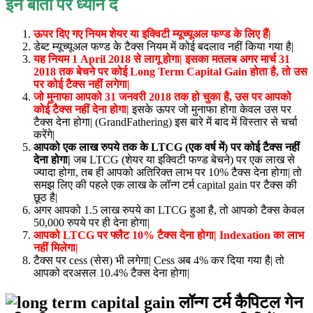
इन बातों पर ध्यान दें
ऊपर दिए गए नियम शेयर या इक्विटी म्यूच्यूअल फण्ड के लिए हैं|
डेब्ट म्यूच्यूअल फण्ड के टैक्स नियम में कोई बदलाव नहीं किया गया है|
यह नियम 1 April 2018 से लागू होगा| इसका मतलब अगर मार्च 31
2018 तक बेचने पर कोई Long Term Capital Gain होता है, तो उस
पर कोई टैक्स नहीं लगेगा|
जो मुनाफा आपको 31 जनवरी 2018 तक हो चुका है, उस पर आपको
कोई टैक्स नहीं देना होगा|
इसके ऊपर जो मुनाफा होगा केवल उस पर
टैक्स देना होगा| (GrandFathering) इस बारे में बाद में विस्तार से चर्चा
करेंगे|
आपको एक लाख रुपये तक के
LTCG
(एक वर्ष में) पर कोई टैक्स नहीं
देना होगा
|
जब LTCG (शेयर या इक्विटी फण्ड बेचने) पर एक लाख से
ज्यादा होगा, तब ही आपको अतिरिक्त लाभ पर 10% टैक्स देना होगा| तो
समझ लिए की पहले एक लाख के लॉन्ग टर्म capital gain पर टैक्स की
छूठ है|
अगर आपको 1.5 लाख रुपये का LTCG हुआ है, तो आपको टैक्स केवल
50,000 रुपये पर ही देना होगा|
आपको LTCG पर फ्लैट 10% टैक्स देना होगा| Indexation का लाभ
नहीं मिलेगा|
टैक्स पर cess (सेस) भी लगेगा| Cess अब 4% कर दिया गया है| तो
आपको दरअसल 10.4% टैक्स देना होगा|