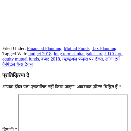
Filed Under:
Financial Planning
,
Mutual Funds
,
Tax Planning
Tagged With:
budget 2018
,
long term capital gains tax
,
LTCG on
equity mutual funds
,
बजट 2018
,
म्यूच्यूअल फंड्स पर टैक्स
,
लॉन्ग टर्म
कैपिटल गेन्स टैक्स
Reader
प्रातिक्रिया दे
Interactions
आपका ईमेल पता प्रकाशित नहीं किया जाएगा.
आवश्यक फ़ील्ड चिह्नित हैं
*
टिप्पणी
*