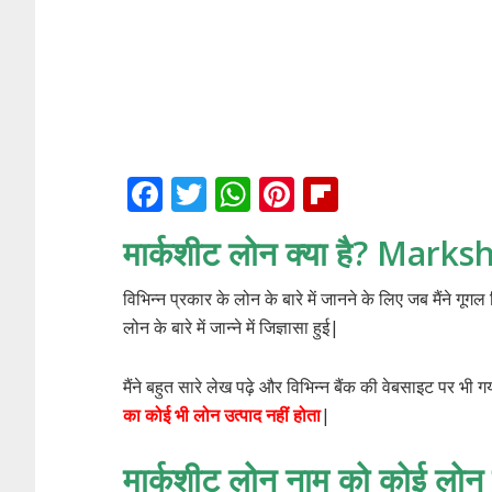
F
T
W
Pi
Fli
ac
w
h
nt
p
मार्कशीट लोन क्या है? Mar
e
itt
at
er
b
b
er
s
e
o
विभिन्न प्रकार के लोन के बारे में जानने के लिए जब मैंने गूगल
o
A
st
ar
लोन के बारे में जान्ने में जिज्ञासा हुई|
o
p
d
मैंने बहुत सारे लेख पढ़े और विभिन्न बैंक की वेबसाइट पर भी गय
k
p
का कोई भी लोन उत्पाद नहीं होता
|
मार्कशीट लोन नाम को कोई लोन उत