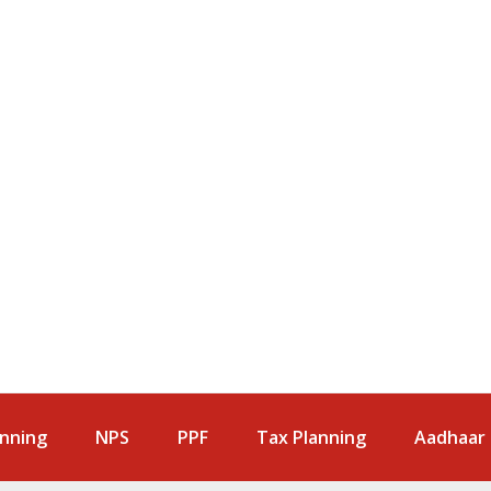
anning
NPS
PPF
Tax Planning
Aadhaar