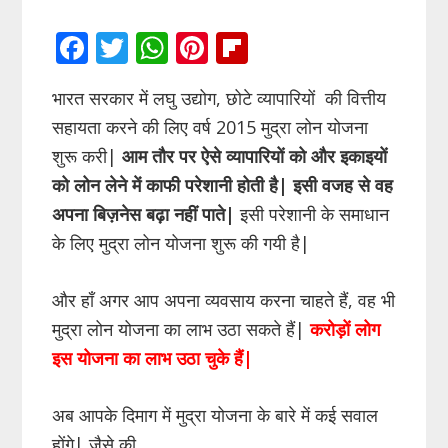
F
T
W
Pi
Fli
ac
w
h
nt
p
भारत सरकार में लघु उद्योग, छोटे व्यापारियों की वित्तीय
e
itt
at
er
b
सहायता करने की लिए वर्ष 2015 मुद्रा लोन योजना
b
er
s
e
o
शुरू करी|
आम तौर पर ऐसे व्यापारियों को और इकाइयों
o
A
st
ar
को लोन लेने में काफी परेशानी होती है| इसी वजह से वह
o
p
d
अपना बिज़नेस बढ़ा नहीं पाते|
इसी परेशानी के समाधान
k
p
के लिए मुद्रा लोन योजना शुरू की गयी है|
और हाँ अगर आप अपना व्यवसाय करना चाहते हैं, वह भी
मुद्रा लोन योजना का लाभ उठा सकते हैं|
करोड़ों लोग
इस योजना का लाभ उठा चुके हैं|
अब आपके दिमाग में मुद्रा योजना के बारे में कई सवाल
होंगे| जैसे की,