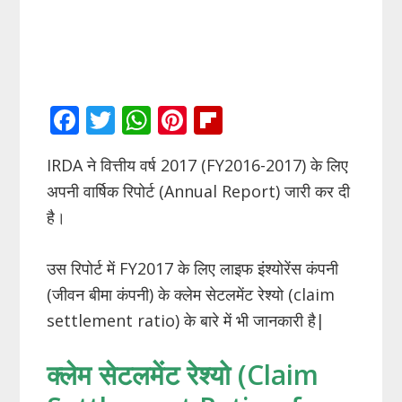
F
T
W
Pi
Fli
ac
w
h
nt
p
IRDA ने वित्तीय वर्ष 2017 (FY2016-2017) के लिए
e
itt
at
er
b
अपनी वार्षिक रिपोर्ट (Annual Report) जारी कर दी
b
er
s
e
o
है।
o
A
st
ar
o
p
d
उस रिपोर्ट में FY2017 के लिए लाइफ इंश्योरेंस कंपनी
k
p
(जीवन बीमा कंपनी) के क्लेम सेटलमेंट रेश्यो (claim
settlement ratio) के बारे में भी जानकारी है|
क्लेम सेटलमेंट रेश्यो (Claim