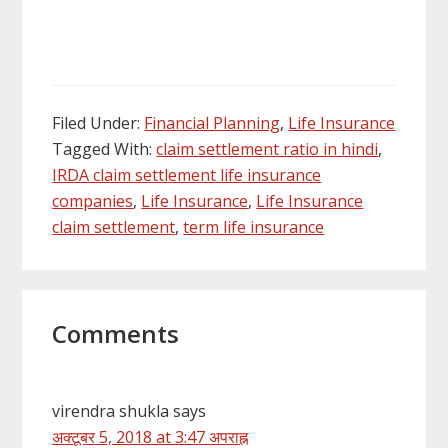
Filed Under:
Financial Planning
,
Life Insurance
Tagged With:
claim settlement ratio in hindi
,
IRDA claim settlement life insurance
companies
,
Life Insurance
,
Life Insurance
claim settlement
,
term life insurance
Reader
Comments
Interactions
virendra shukla
says
अक्टूबर 5, 2018 at 3:47 अपराह्न