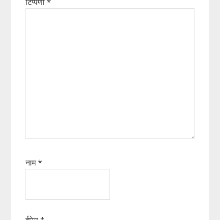
टिप्पणी
*
नाम
*
ईमेल
*