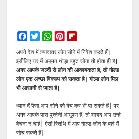
F
T
W
Pi
Fli
ac
w
h
nt
p
अपने देश में ज़्यादातर लोग सोने में निवेश करते हैं|
e
itt
at
er
b
इसीलिए घर में अमूमन थोड़ा बहुत सोना तो होता ही है|
b
er
s
e
o
अगर आपके जल्दी से लोन की आवश्यकता है, तो गोल्ड
o
A
st
ar
लोन एक अच्छा विकल्प को सकता है| गोल्ड लोन मिल
o
p
d
भी आसानी से जाता है|
k
p
ध्यान दें पैसा आप सोने को बेच कर भी पा सकते हैं| पर
अगर आपके पास पुश्तेनी आभूषण हैं, तो शायद आप उन्हे
बेचना न चाहें| ऐसी स्तिथि में आप गोल्ड लोन के बारे में
सोच सकते हैं|