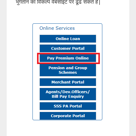
भुगतान का विकल्प वेबसाइट पर ढूंढ सकते हैं|