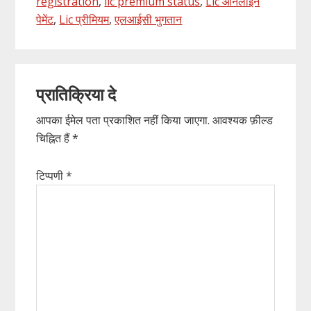
registration
,
lic premium status
,
Lic ऑनलाइन
पेमेंट
,
Lic प्रीमियम
,
एलआईसी भुगतान
Reader
प्रातिक्रिया दे
Interactions
आपका ईमेल पता प्रकाशित नहीं किया जाएगा.
आवश्यक फ़ील्ड
चिह्नित हैं
*
टिप्पणी
*