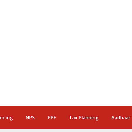
anning
NPS
PPF
Tax Planning
Aadhaar