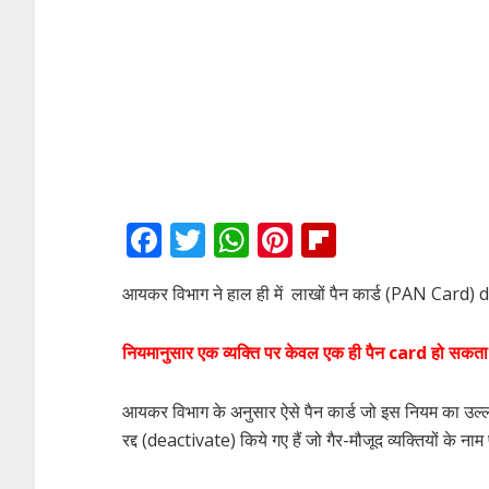
F
T
W
Pi
Fli
ac
w
h
nt
p
आयकर विभाग ने हाल ही में लाखों पैन कार्ड (PAN Card) 
e
itt
at
er
b
b
er
s
e
o
नियमानुसार एक व्यक्ति पर केवल एक ही पैन card हो सकता
o
A
st
ar
o
p
d
आयकर विभाग के अनुसार ऐसे पैन कार्ड जो इस नियम का उल्लंघ
k
p
रद्द (deactivate) किये गए हैं जो गैर-मौजूद व्यक्तियों के नाम