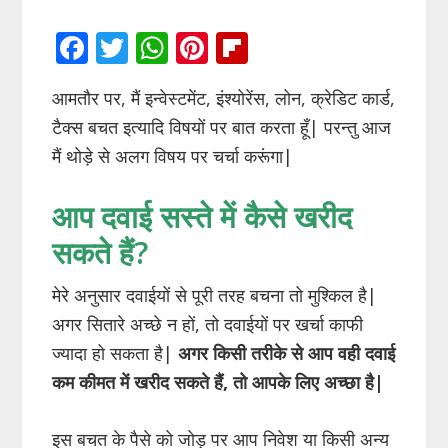
F
T
W
Pi
Fli
ac
w
h
nt
p
आमतौर पर, मैं इन्वेस्टमेंट, इंश्योरेंस, लोन, क्रेडिट कार्ड,
e
itt
at
er
b
टैक्स बचत इत्यादि विषयों पर बात करता हूँ| परन्तु आज
b
er
s
e
o
मैं थोड़े से अलग विषय पर चर्चा करूंगा|
o
A
st
ar
o
p
d
आप दवाई सस्ते में कैसे खरीद
k
p
सकते हैं?
मेरे अनुसार दवाईयों से पूरी तरह बचना तो मुश्किल है|
अगर सितारे अच्छे न हों, तो दवाईयों पर खर्चा काफी
ज्यादा हो सकता है|
अगर किसी तरीके से आप वही दवाई
कम कीमत में खरीद सकते हैं, तो आपके लिए अच्छा है|
इस बचत के पैसे को जोड़ पर आप निवेश या किसी अन्य