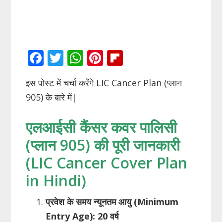
F
T
W
Pi
Fli
ac
w
h
nt
p
इस पोस्ट में चर्चा करेंगे LIC Cancer Plan (प्लान
e
itt
at
er
b
905) के बारे में|
b
er
s
e
o
o
A
st
ar
एलआईसी कैंसर कवर पालिसी
o
p
d
(प्लान 905) की पूरी जानकारी
k
p
(LIC Cancer Cover Plan
in Hindi)
प्रवेश के समय न्यूनतम आयु (Minimum
Entry Age): 20 वर्ष