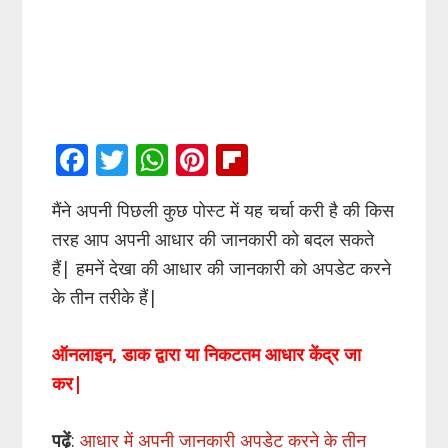
F
T
W
Pi
Fli
ac
w
h
nt
p
मैंने अपनी पिछली कुछ पोस्ट में यह चर्चा करी है की किस
e
itt
at
er
b
तरह आप अपनी आधार की जानकारी को बदल सकते
b
er
s
e
o
हैं| हमनें देखा की आधार की जानकारी को अपडेट करने
o
A
st
ar
के तीन तरीके हैं|
o
p
d
k
p
ऑनलाइन, डाक द्वारा या निकटतम आधार केंद्र जा
कर|
पढ़ें
:
आधार में अपनी जानकारी अपडेट करने के तीन